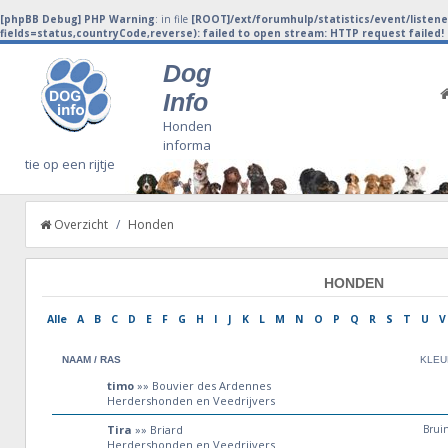
[phpBB Debug] PHP Warning
: in file
[ROOT]/ext/forumhulp/statistics/event/listen
fields=status,countryCode,reverse): failed to open stream: HTTP request failed
Dog
Info
Honden
informa
tie op een rijtje
Overzicht
/
Honden
HONDEN
Alle
A
B
C
D
E
F
G
H
I
J
K
L
M
N
O
P
Q
R
S
T
U
V
NAAM / RAS
KLEU
timo
»» Bouvier des Ardennes
Herdershonden en Veedrijvers
Tira
»» Briard
Brui
Herdershonden en Veedrijvers