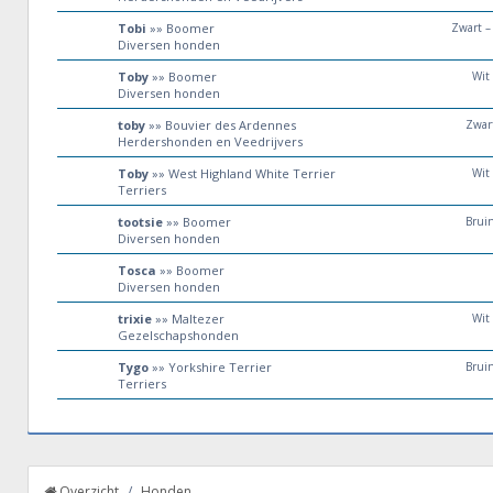
Tobi
»» Boomer
Zwart –
Diversen honden
Toby
»» Boomer
Wit
Diversen honden
toby
»» Bouvier des Ardennes
Zwar
Herdershonden en Veedrijvers
Toby
»» West Highland White Terrier
Wit
Terriers
tootsie
»» Boomer
Brui
Diversen honden
Tosca
»» Boomer
Diversen honden
trixie
»» Maltezer
Wit
Gezelschapshonden
Tygo
»» Yorkshire Terrier
Brui
Terriers
Overzicht
/
Honden