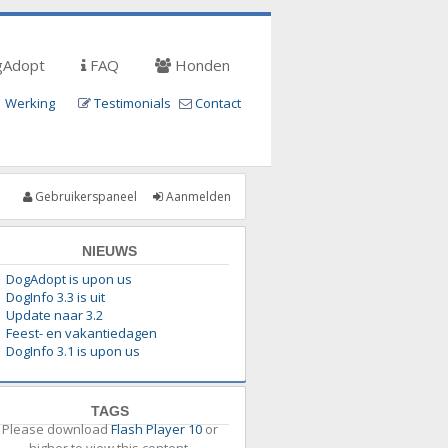
Adopt
FAQ
Honden
Werking
Testimonials
Contact
Gebruikerspaneel
Aanmelden
NIEUWS
DogAdopt is upon us
DogInfo 3.3 is uit
Update naar 3.2
Feest- en vakantiedagen
DogInfo 3.1 is upon us
TAGS
Please download
Flash Player 10
or
higher to view this content.