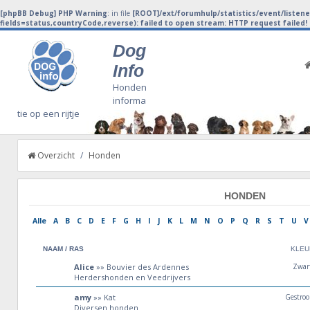
[phpBB Debug] PHP Warning
: in file
[ROOT]/ext/forumhulp/statistics/event/listen
fields=status,countryCode,reverse): failed to open stream: HTTP request failed
Dog
Info
Honden
informa
tie op een rijtje
Overzicht
/
Honden
HONDEN
Alle
A
B
C
D
E
F
G
H
I
J
K
L
M
N
O
P
Q
R
S
T
U
V
NAAM / RAS
KLEU
Alice
»» Bouvier des Ardennes
Zwar
Herdershonden en Veedrijvers
amy
»» Kat
Gestro
Diversen honden