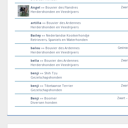
Angel
»» Bouvier des Flandres
Zwar
Herdershonden en Veedrijvers
artilla
»» Bouvier des Ardennes
Herdershonden en Veedrijvers
Bailey
»» Nederlandse Kooikerhondje
Retrievers, Spaniels en Waterhonden
balou
»» Bouvier des Ardennes
Gestro
Herdershonden en Veedrijvers
bella
»» Bouvier des Ardennes
Zwar
Herdershonden en Veedrijvers
benji
»» Shih Tzu
Gezelschapshonden
benji
»» Tibetaanse Terrier
Zwar
Gezelschapshonden
Benji
»» Boomer
Zwart –
Diversen honden