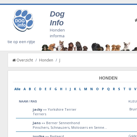
Dog
Info
Honden
informa
tie op een rijtje
Overzicht
/
Honden
/
J
HONDEN
Alle
A
B
C
D
E
F
G
H
I
J
K
L
M
N
O
P
Q
R
S
T
U
V
NAAM / RAS
KLEU
jacky
»» Yorkshire Terrier
Brui
Terriers
Jans
»» Berner Sennenhond
Pinschers, Schnauzers, Molossers en Sennenhonden
juulke
»» Bastaard
Golde